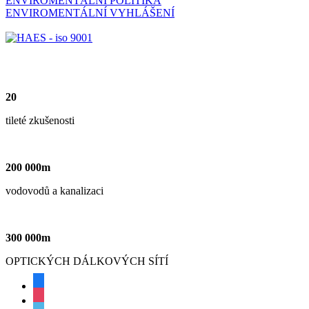
ENVIROMENTÁLNÍ POLITIKA
ENVIROMENTÁLNÍ VYHLÁŠENÍ
20
tileté zkušenosti
200
000
m
vodovodů a kanalizaci
300
000
m
OPTICKÝCH DÁLKOVÝCH SÍTÍ
facebook
instagram