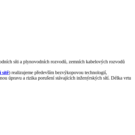
odních
síti
a
plynovodních
rozvodů
,
zemních
kabelových
rozvodů
 sítě
)
realizujeme
především
bezvýkopovou technologií
,
tnou
úpravu
a
rizika
porušení
stávajících
inženýrských sítí
.
Délka
vrtu