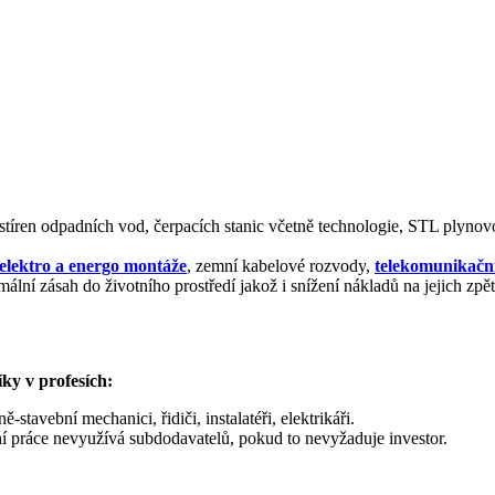
istíren odpadních vod
,
čerpacích
stanic
včetně technologie
,
STL
plynov
elektro
a
energo
montáže
, zemní
kabelové rozvody
,
telekomunikační
mální
zásah do
životního prostředí
jakož i
snížení nákladů na
jejich
zpě
ky v profesích:
ě-stavební mechanici, řidiči, instalatéři, elektrikáři.
í práce nevyužívá subdodavatelů, pokud to nevyžaduje investor.