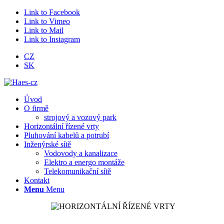
Link to Facebook
Link to Vimeo
Link to Mail
Link to Instagram
CZ
SK
Úvod
O firmě
strojový a vozový park
Horizontální řízené vrty
Pluhování kabelů a potrubí
Inženýrské sítě
Vodovody a kanalizace
Elektro a energo montáže
Telekomunikační sítě
Kontakt
Menu
Menu