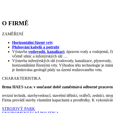
O FIRMĚ
ZAMĚŘENÍ
Horizontální řízené vrty
Pluhování
kabelů a potrubí
Výstavba
vodovodů
,
kanalizaci
,
úpraven
vody
a
vodojemů
,
č
včetně
silnic
a
inženýrských sítí
…
Výstavba inženýrských sítí
(
vodovody
,
kanalizace,
plynovody
,
horizontálními
řízenými
vrty
.
Výhodou
této technologie je
mini
je limitována
geologií
půdy
na
území
realizovaného
vrtu
.
CHARAKTERISTIKA
firma HAES s.r.o. v současné době zaměstnává odborné pracovní
revizní technik, stavbyvedoucí, stavební dělníci, svářeči, zedníci, strojn
Firma provádí stavby vlastními kapacitami a prostředky. K vykonáván
STROJOVÝ PARK